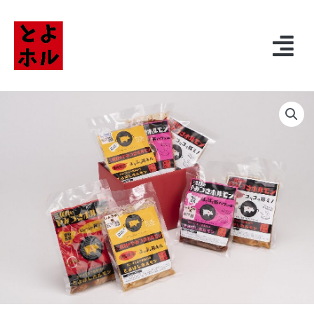
内
容
メ
を
ニ
ス
ュ
キ
ー
ッ
プ