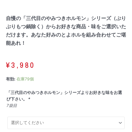
自慢の「三代目のやみつきホルモン」シリーズ（ぷり
ぷりもつ鍋除く）からお好きな商品・味をご選択いた
だけます。あなた好みのとよホルを組み合わせてご堪
能あれ！
¥
3,980
三
有効:
在庫79個
代
目
「三代目のやみつきホルモン」シリーズよりお好きな味をお選
の
び下さい。
*
や
7袋目
み
つ
き
ホ