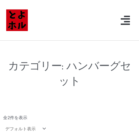
内
容
メ
を
ニ
ス
ュ
キ
ー
ッ
プ
カテゴリー: ハンバーグセ
ット
全2件を表示